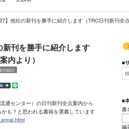
/8/27】他社の新刊を勝手に紹介します（TRC日刊新刊全
他社の新刊を勝手に紹介します
点案内より）
■
新刊紹介
■
館流通センター）の日刊新刊全点案内から
書
るかも？と思われる書籍を選書しています
n_annai.html
編