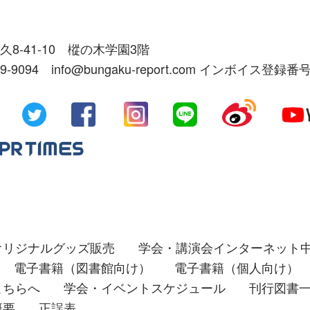
久8-41-10 樅の木学園3階
39-9094 info@bungaku-report.com インボイス登録番号
オリジナルグッズ販売
学会・講演会インターネット
電子書籍（図書館向け）
電子書籍（個人向け）
こちらへ
学会・イベントスケジュール
刊行図書
概要
正誤表