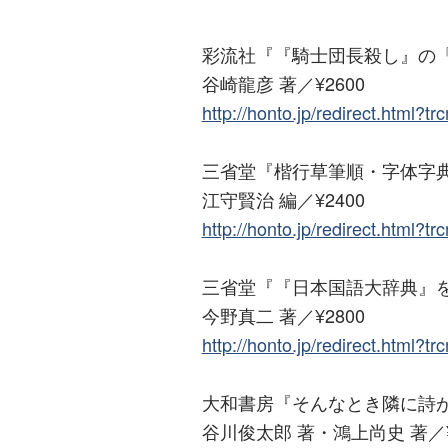
彩流社『『騎士団長殺し』の
谷崎龍彦 著／¥2600
http://honto.jp/redirect.html?
三省堂『楷行草筆順・字体字
江守賢治 編／¥2400
http://honto.jp/redirect.html?
三省堂『『日本国語大辞典』
今野真二 著／¥2800
http://honto.jp/redirect.html?
大和書房『そんなとき隣に詩
谷川俊太郎 著・鴻上尚史 著／¥