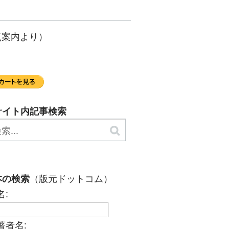
点案内より）
サイト内記事検索
（版元ドットコム）
本の検索
名:
著者名: