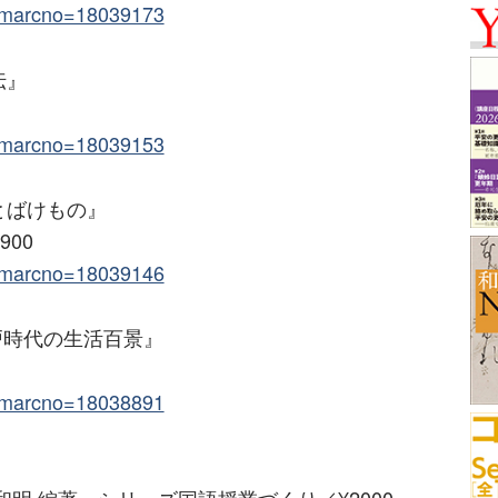
trcmarcno=18039173
伝』
trcmarcno=18039153
とばけもの』
900
trcmarcno=18039146
戸時代の生活百景』
trcmarcno=18038891
明 編著・シリーズ国語授業づくり／¥2000