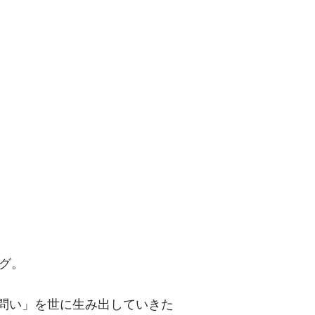
問い」を世に
グ。
「問い」を世に生み出していきた