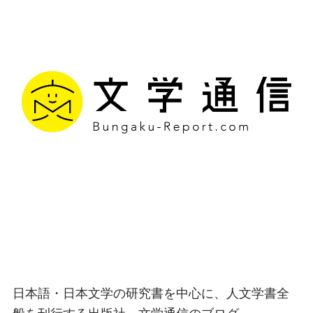
文学通信｜多様な情報を
つなげ、多くの「問い」
を世に生み出す出版社
日本語・日本文学の研究書を中心に、人文学書全
般を刊行する出版社、文学通信のブログ。