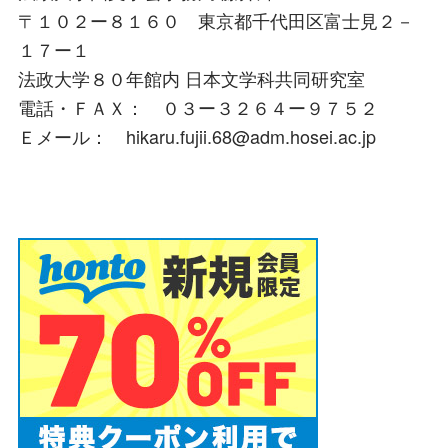
〒１０２ー８１６０ 東京都千代田区富士見２－
１７ー１
法政大学８０年館内 日本文学科共同研究室
電話・ＦＡＸ： ０３ー３２６４ー９７５２
Ｅメール： hikaru.fujii.68@adm.hosei.ac.jp