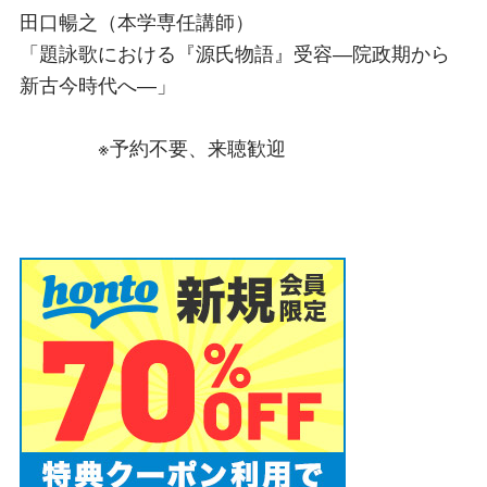
田口暢之（本学専任講師）
「題詠歌における『源氏物語』受容―院政期から
新古今時代へ―」
※予約不要、来聴歓迎