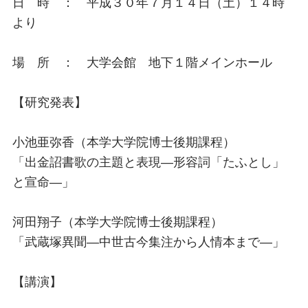
日 時 ： 平成３０年７月１４日（土）１４時
より
場 所 ： 大学会館 地下１階メインホール
【研究発表】
小池亜弥香（本学大学院博士後期課程）
「出金詔書歌の主題と表現―形容詞「たふとし」
と宣命―」
河田翔子（本学大学院博士後期課程）
「武蔵塚異聞―中世古今集注から人情本まで―」
【講演】