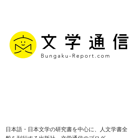
文学通信｜多様な情報を
つなげ、多くの「問い」
を世に生み出す出版社
日本語・日本文学の研究書を中心に、人文学書全
般を刊行する出版社、文学通信のブログ。