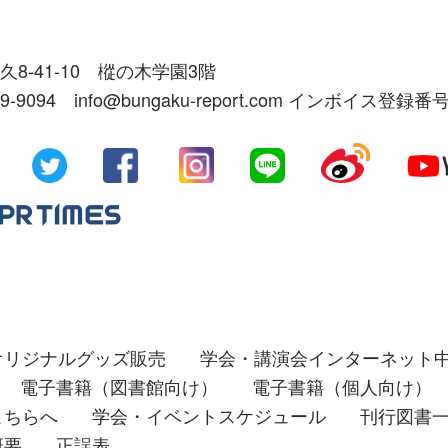
久8-41-10 樅の木学園3階
39-9094 info@bungaku-report.com インボイス登録番号
オリジナルグッズ販売
学会・講演会インターネット
電子書籍（図書館向け）
電子書籍（個人向け）
こちらへ
学会・イベントスケジュール
刊行図書
概要
正誤表