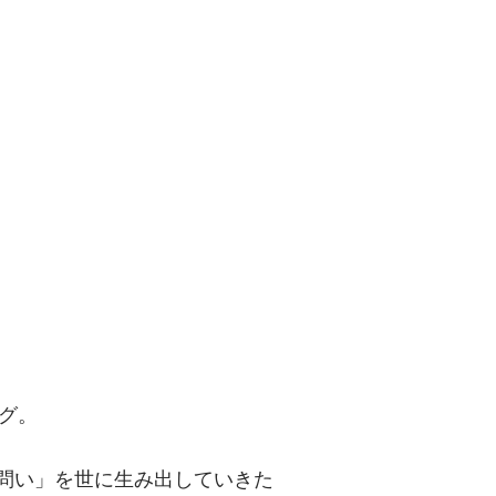
問い」を世に
グ。
「問い」を世に生み出していきた