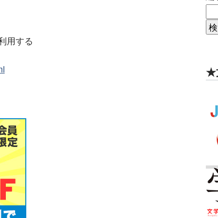
て利用する
ml
★