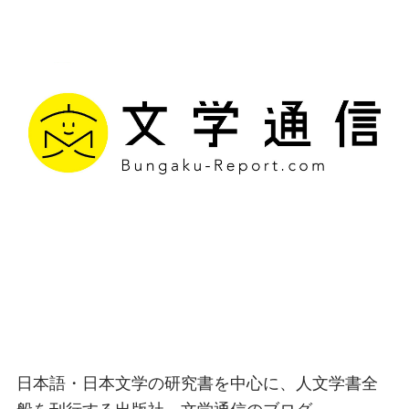
文学通信｜多様な情報を
つなげ、多くの「問い」
を世に生み出す出版社
日本語・日本文学の研究書を中心に、人文学書全
般を刊行する出版社、文学通信のブログ。