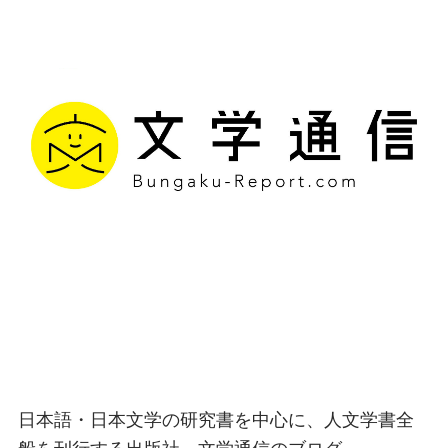
文学通信｜多様な情報を
つなげ、多くの「問い」
を世に生み出す出版社
日本語・日本文学の研究書を中心に、人文学書全
般を刊行する出版社、文学通信のブログ。