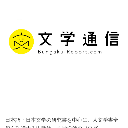
文学通信｜多様な情報を
つなげ、多くの「問い」
を世に生み出す出版社
日本語・日本文学の研究書を中心に、人文学書全
般を刊行する出版社、文学通信のブログ。