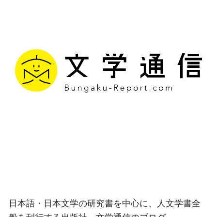
文学通信｜多様な情報を
つなげ、多くの「問い」
を世に生み出す出版社
日本語・日本文学の研究書を中心に、人文学書全
般を刊行する出版社、文学通信のブログ。