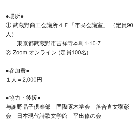
●場所●
① 武蔵野商工会議所４Ｆ「市民会議室」 （定員90
人）
東京都武蔵野市吉祥寺本町1-10-7
② Zoom オンライン (定員100名)
●参加費●
１人＝2,000円
●協力・後援●
与謝野晶子倶楽部 国際啄木学会 落合直文顕彰
会 日本現代詩歌文学館 平出修の会