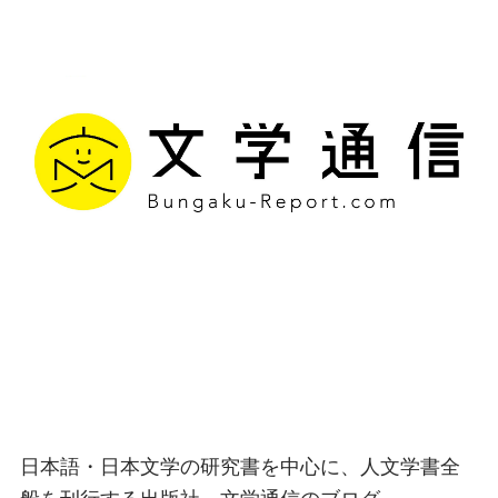
文学通信｜多様な情報を
つなげ、多くの「問い」
を世に生み出す出版社
日本語・日本文学の研究書を中心に、人文学書全
般を刊行する出版社、文学通信のブログ。