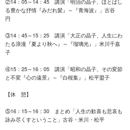
②14：05～14：45 講演「明治の晶子、ほとばし
る豊かな抒情『みだれ髪』～『青海波』」古谷
円
③14：45～15：25 講演「大正の晶子、人生にわ
たる浪漫『夏より秋へ』～『瑠璃光』」米川千嘉
子
④15：25～16：05 講演「昭和の晶子、その変節
と不変『心の遠景』～『白桜集』」松平盟子
【休 憩】
⑤16：15～16：30 まとめ「人生の歓喜も悲哀も
詠み尽くすということ」古谷・米川・松平