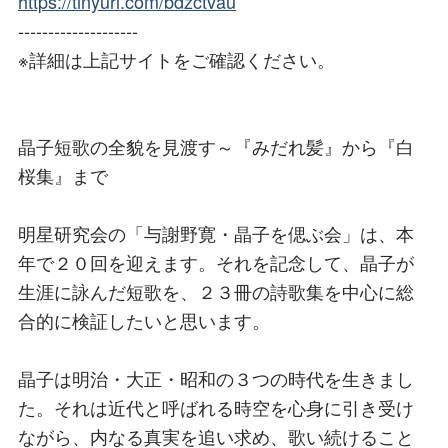
https://tinyurl.com/bdzctvau
--------------------
※詳細は上記サイトをご確認ください。
晶子短歌の全貌を見渡す～『みだれ髪』から『白
桜集』まで
明星研究会の「与謝野寛・晶子を偲ぶ会」は、本
年で２０回を迎えます。それを記念して、晶子が
生涯に詠んだ短歌を、２３冊の詩歌集を中心に総
合的に検証したいと思います。
晶子は明治・大正・昭和の３つの時代を生きまし
た。それは近代と呼ばれる時空を心身に引き受け
ながら、内なる真実を追い求め、歌い続けること