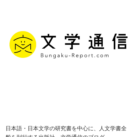
文学通信｜多様な情報を
つなげ、多くの「問い」
を世に生み出す出版社
日本語・日本文学の研究書を中心に、人文学書全
般を刊行する出版社、文学通信のブログ。