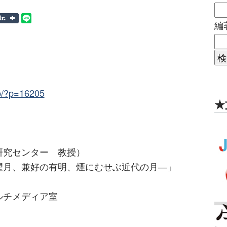
編
.jp/?p=16205
★
究センター 教授）
月、兼好の有明、煙にむせぶ近代の月―」
ルチメディア室