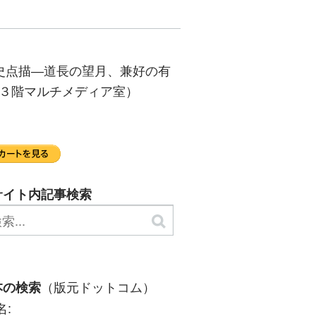
史点描―道長の望月、兼好の有
書館３階マルチメディア室）
サイト内記事検索
（版元ドットコム）
本の検索
名: