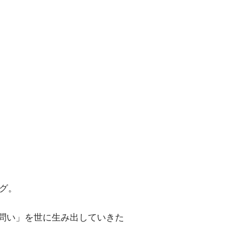
問い」を世に
グ。
「問い」を世に生み出していきた