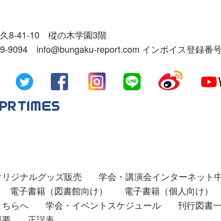
久8-41-10 樅の木学園3階
39-9094 info@bungaku-report.com インボイス登録番号
オリジナルグッズ販売
学会・講演会インターネット
電子書籍（図書館向け）
電子書籍（個人向け）
こちらへ
学会・イベントスケジュール
刊行図書
概要
正誤表