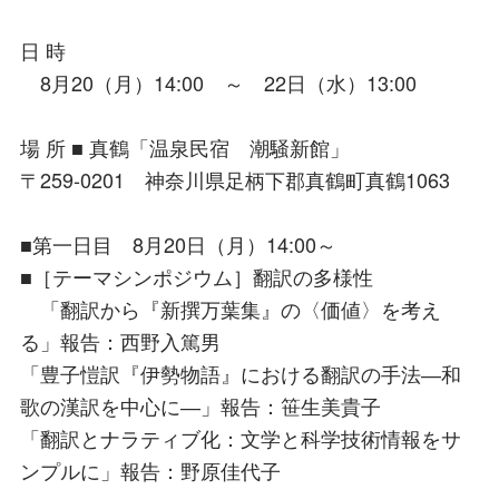
日 時
8月20（月）14:00 ～ 22日（水）13:00
場 所 ■ 真鶴「温泉民宿 潮騒新館」
〒259-0201 神奈川県足柄下郡真鶴町真鶴1063
■第一日目 8月20日（月）14:00～
■［テーマシンポジウム］翻訳の多様性
「翻訳から『新撰万葉集』の〈価値〉を考え
る」報告：西野入篤男
「豊子愷訳『伊勢物語』における翻訳の手法―和
歌の漢訳を中心に―」報告：笹生美貴子
「翻訳とナラティブ化：文学と科学技術情報をサ
ンプルに」報告：野原佳代子