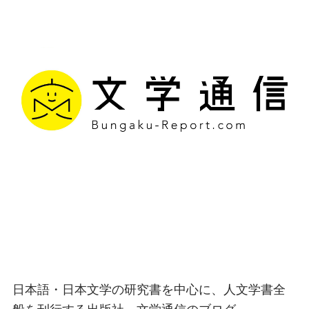
文学通信｜多様な情報を
つなげ、多くの「問い」
を世に生み出す出版社
日本語・日本文学の研究書を中心に、人文学書全
般を刊行する出版社、文学通信のブログ。