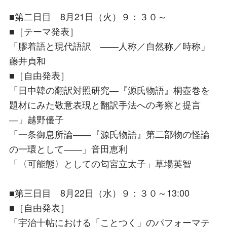
■第二日目 8月21日（火）９：３０～
■［テーマ発表］
「膠着語と現代語訳 ――人称／自然称／時称」
藤井貞和
■［自由発表］
「日中韓の翻訳対照研究―『源氏物語』桐壺巻を
題材にみた敬意表現と翻訳手法への考察と提言
―」越野優子
「一条御息所論――『源氏物語』第二部物の怪論
の一環として――」音田恵利
「〈可能態〉としての匂宮立太子」草場英智
■第三日目 8月22日（水）９：３０～13:00
■［自由発表］
「宇治十帖における「ことつく」のパフォーマテ