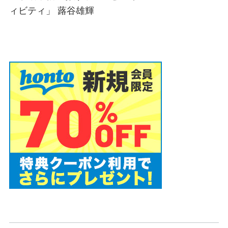
ィビティ」 蕗谷雄輝