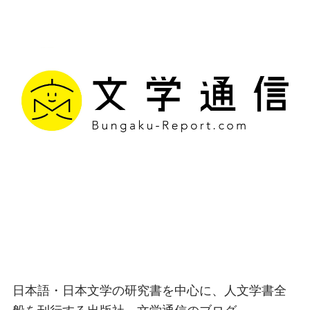
文学通信｜多様な情報を
つなげ、多くの「問い」
を世に生み出す出版社
日本語・日本文学の研究書を中心に、人文学書全
般を刊行する出版社、文学通信のブログ。