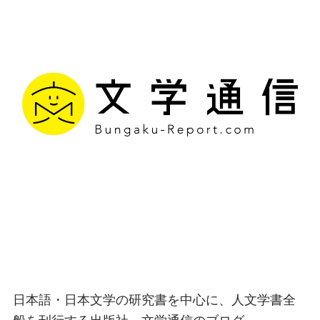
文学通信｜多様な情報を
つなげ、多くの「問い」
を世に生み出す出版社
日本語・日本文学の研究書を中心に、人文学書全
般を刊行する出版社、文学通信のブログ。