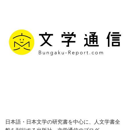
文学通信｜多様な情報を
つなげ、多くの「問い」
を世に生み出す出版社
日本語・日本文学の研究書を中心に、人文学書全
般を刊行する出版社、文学通信のブログ。