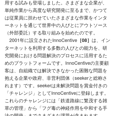
用する試みも登場しました。さまざまな企業が、
単純作業から高度な研究開発に至るまで、かつて
は従業員に担わせていたさまざまな作業をインタ
ーネットを通じて世界中の人びとにアウトソース
（外部委託）する取り組みを始めたのです。
2001年に設立されたInnoCentive
は、イン
［08］
ターネットを利用する多数の人びとの能力を、研
究開発における問題解決のプロセスに活用するた
めのプラットフォームです。InnoCentiveの主要顧
客は、自組織では解決できなかった困難な問題を
抱える企業や政府、非営利団体（seekerと総称さ
れます）です。seekerは未解決問題を賞金付きの
「チャレンジ」としてInnoCentiveに登録します。
これらのチャレンジには「鉄道路線に繁茂する雑
草の管理」から「フグ毒の神経作用を中和する手
法の開発」までさまざまな課題が含まれます。