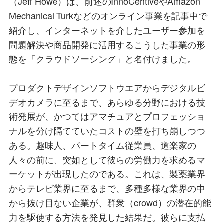
（Jeff Howe）は、前述のInnoCentiveやAmazon
Mechanical Turkなどのオンライン事業を記事中で
紹介し、インターネットを介したユーザー参加を
問題解決や商品開発に活用するこうした事業の形
態を「クラウドソーシング」と名付けました。
プロダクトデザインソフトウエアからデジタルビ
デオカメラに至るまで、あらゆる分野における技
術発展が、かつてはアマチュアとプロフェッショ
ナルを分け隔てていたコストの壁を打ち崩しつつ
ある。趣味人、パートタイム従業員、道楽家の
人々の前に、突如として彼らの労働力を求めるマ
ーケットが出現したのである。これは、製薬業界
からテレビ業界に至るまで、多種多様な業界の中
から抜け目ない企業が、群衆（crowd）の潜在的能
力を駆使する方法を発見した結果だ。彼らに支払