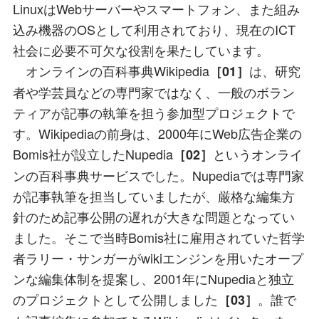
LinuxはWebサーバーやスマートフォン、また組み
込み機器のOSとして利用されており、現在のICT
社会に必要不可欠な役割を果たしています。
オンラインの百科事典Wikipedia
は、研究
［01］
者や学芸員などの専門家ではなく、一般のボラン
ティアが記事の執筆を担う参加型プロジェクトで
す。Wikipediaの前身は、2000年にWeb広告企業の
Bomis社が設立したNupedia
というオンライ
［02］
ンの百科事典サービスでした。Nupediaでは専門家
が記事執筆を担当していましたが、厳格な編集方
針のため記事公開の遅れが大きな問題となってい
ました。そこで当時Bomis社に雇用されていた哲学
者ラリー・サンガーがwikiエンジンを用いたオープ
ンな編集体制を提案し、2001年にNupediaと独立
のプロジェクトとして公開しました
。誰で
［03］