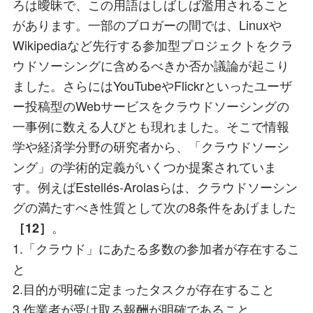
ろは曖昧で、この用語はしばしば濫用されること
があります。一部のブロガーの間では、Linuxや
Wikipediaなど先行する参加型プロジェクトをクラ
ウドソーシングに含めるべきか否か議論が起こり
ました。さらにはYouTubeやFlickrといったユーザ
ー投稿型のWebサービスをクラウドソーシングの
一事例に数える人びとも現れました。そこで情報
学や経済学分野の研究者から、「クラウドソーシ
ング」の学術的定義がいくつか提案されていま
す。例えばEstellés-Arolasらは、クラウドソーシン
グの満たすべき性質として次の8条件をあげました
。
［12］
1.「クラウド」にあたる多数の参加者が存在するこ
と
2.目的が明確に定まったタスクが存在すること
3.作業者が受け取る報酬が明確であること