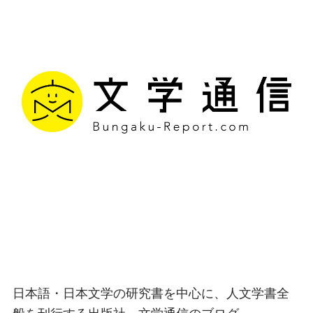
文学通信｜多様な情報を
つなげ、多くの「問い」
を世に生み出す出版社
日本語・日本文学の研究書を中心に、人文学書全
般を刊行する出版社、文学通信のブログ。