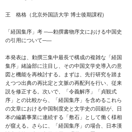
王 格格（北京外国語大学 博士後期課程)
「経国集序」考 ─―勅撰書物序文における中国史
の引用について─―
本発表は、勅撰三集中最長で構成の複雑な「経国
集序」緒論部に注目し、その中国文学史導入の意
図と機能を再検討する。まずは、先行研究を踏ま
えつつ出典の再比定と文脈の再配列を行い、従来
説を修正する。次いで、「令義解序」「貞観式
序」との比較から、「経国集序」を含めるこれら
の文章における中国制度史と文学史の回顧が、日
本の編纂事業に連続する「敷石」として働く様相
が窺える。さらに、「経国集序」の場合、日本漢