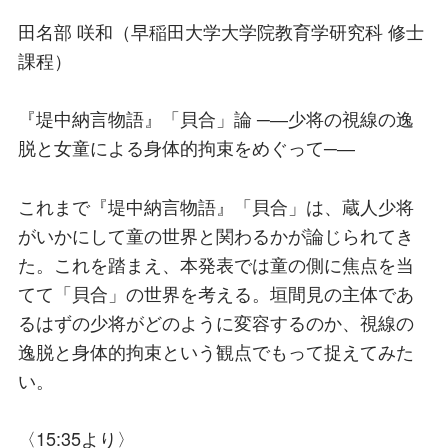
田名部 咲和（早稲田大学大学院教育学研究科 修士
課程）
『堤中納言物語』「貝合」論 ─―少将の視線の逸
脱と女童による身体的拘束をめぐって─―
これまで『堤中納言物語』「貝合」は、蔵人少将
がいかにして童の世界と関わるかが論じられてき
た。これを踏まえ、本発表では童の側に焦点を当
てて「貝合」の世界を考える。垣間見の主体であ
るはずの少将がどのように変容するのか、視線の
逸脱と身体的拘束という観点でもって捉えてみた
い。
〈15:35より〉