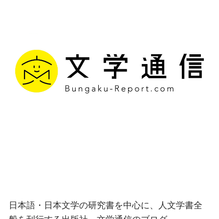
文学通信｜多様な情報を
つなげ、多くの「問い」
を世に生み出す出版社
日本語・日本文学の研究書を中心に、人文学書全
般を刊行する出版社、文学通信のブログ。