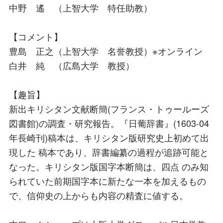
中野 遙 （上智大学 特任助教）
【コメント】
豊島 正之（上智大学 名誉教授）※オンライン
白井 純 （広島大学 教授）
【趣旨】
新出キリシタン文献断簡(フランス・トゥールーズ
図書館)の調査・研究報告。『日葡辞書』(1603-04
年長崎刊)稿本は、キリシタン版研究史上初めて出
現した 稿本であり、辞書編纂の過程が追跡可能と
なった。キリシタン版国字本断簡は、四点 のみ知
られていた前期国字本に新たな一本を加えるもの
で、信仰史の上からも内容の精査に値する。