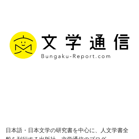
文学通信｜多様な情報を
つなげ、多くの「問い」
を世に生み出す出版社
日本語・日本文学の研究書を中心に、人文学書全
般を刊行する出版社、文学通信のブログ。