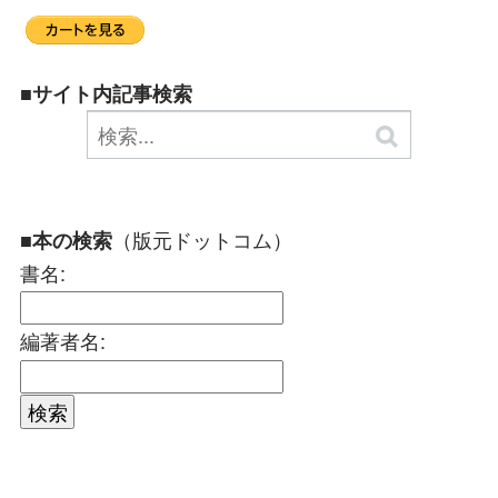
■サイト内記事検索
（版元ドットコム）
■本の検索
書名:
編著者名: