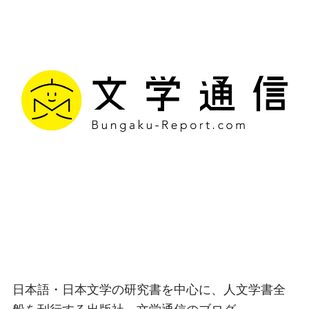
文学通信｜多様な情報を
つなげ、多くの「問い」
を世に生み出す出版社
日本語・日本文学の研究書を中心に、人文学書全
般を刊行する出版社、文学通信のブログ。