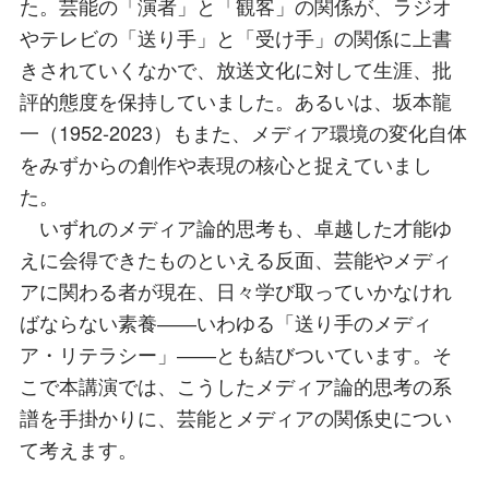
た。芸能の「演者」と「観客」の関係が、ラジオ
やテレビの「送り⼿」と「受け⼿」の関係に上書
きされていくなかで、放送⽂化に対して⽣涯、批
評的態度を保持していました。あるいは、坂本⿓
⼀（1952-2023）もまた、メディア環境の変化⾃体
をみずからの創作や表現の核⼼と捉えていまし
た。
いずれのメディア論的思考も、卓越した才能ゆ
えに会得できたものといえる反⾯、芸能やメディ
アに関わる者が現在、⽇々学び取っていかなけれ
ばならない素養――いわゆる「送り⼿のメディ
ア・リテラシー」――とも結びついています。そ
こで本講演では、こうしたメディア論的思考の系
譜を⼿掛かりに、芸能とメディアの関係史につい
て考えます。