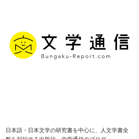
文学通信｜多様な情報を
つなげ、多くの「問い」
を世に生み出す出版社
日本語・日本文学の研究書を中心に、人文学書全
般を刊行する出版社、文学通信のブログ。