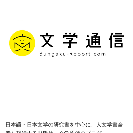
文学通信｜多様な情報を
つなげ、多くの「問い」
を世に生み出す出版社
日本語・日本文学の研究書を中心に、人文学書全
般を刊行する出版社、文学通信のブログ。