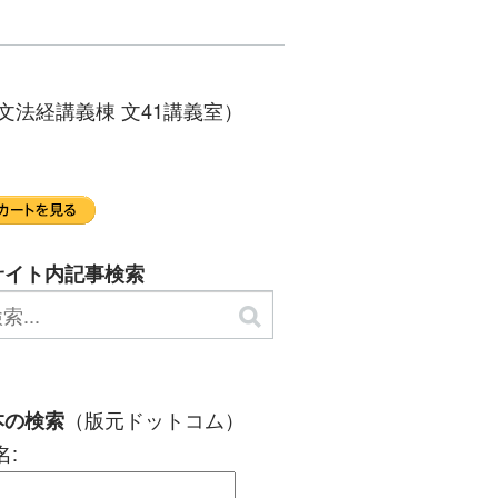
文法経講義棟 文41講義室）
サイト内記事検索
（版元ドットコム）
本の検索
名: