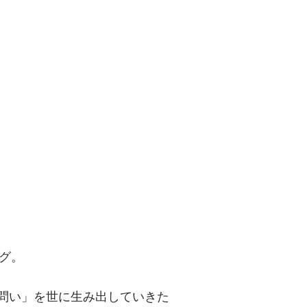
問い」を世に
グ。
「問い」を世に生み出していきた