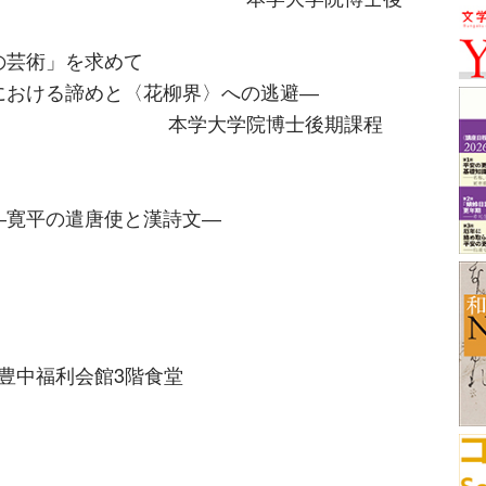
の芸術」を求めて
おける諦めと〈花柳界〉への逃避―
院博士後期課程
―寛平の遣唐使と漢詩文―
学豊中福利会館3階食堂