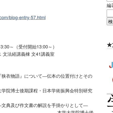
編
.com/blog-entry-57.html
★
:30～（受付開始13:00～）
 文法経講義棟 文41講義室
『狭衣物語』について―伝本の位置付けとその
課程・日本学術振興会特別研究
―文典及び作文書の解説を手掛かりとして―
学院博士後