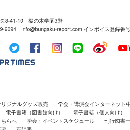
久8-41-10 樅の木学園3階
39-9094 info@bungaku-report.com インボイス登録番号
オリジナルグッズ販売
学会・講演会インターネット
電子書籍（図書館向け）
電子書籍（個人向け）
こちらへ
学会・イベントスケジュール
刊行図書
概要
正誤表