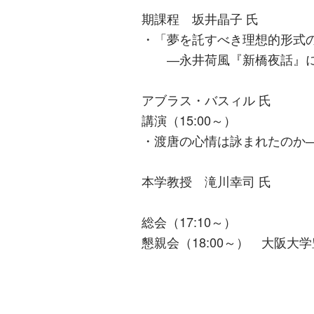
期課程 坂井晶子 氏
・「夢を託すべき理想的形式
―永井荷風『新橋夜話』に
本学大学
アブラス・バスィル 氏
講演（15:00～）
・渡唐の心情は詠まれたのか
本学教授 滝川幸司 氏
総会（17:10～）
懇親会（18:00～） 大阪大