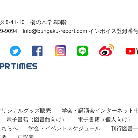
久8-41-10 樅の木学園3階
39-9094 info@bungaku-report.com インボイス登録番号
オリジナルグッズ販売
学会・講演会インターネット
電子書籍（図書館向け）
電子書籍（個人向け）
こちらへ
学会・イベントスケジュール
刊行図書
概要
正誤表