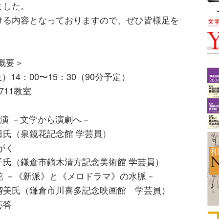
ました。
る内容となっておりますので、ぜひ皆様足を
施概要＞
14：00〜15：30（90分予定）
11教室
上演 －文学から演劇へ－
鏡花記念館 学芸員）
がく
市鏑木清方記念美術館 学芸員）
－《新派》と《メロドラマ》の水脈－
鎌倉市川喜多記念映画館 学芸員）
応答