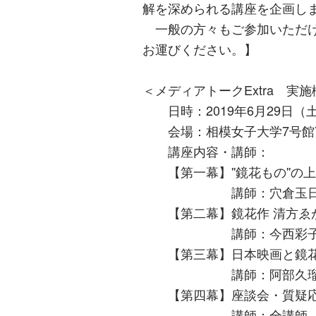
解を深められる講座を企画し
一般の方々もご参加いただけ
お運びください。】
＜メディアトークExtra 実
日時：2019年6月29日（土）
会場：相模女子大学7号館7
講座内容・講師：
【第⼀幕】''鏡花もの''の
講師：穴倉玉日氏（泉
【第⼆幕】鏡花作 清方ゑ
講師：今西彩子氏（鎌倉
【第三幕】日本映画と鏡花 
講師：阿部久瑠美氏（
【第四幕】座談会・質疑
講師：全講師