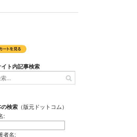
サイト内記事検索
（版元ドットコム）
本の検索
名:
著者名: