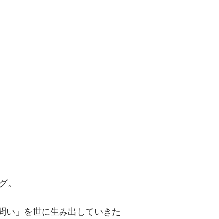
問い」を世に
グ。
「問い」を世に生み出していきた