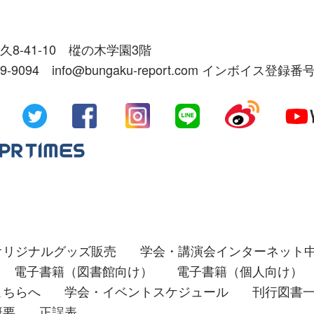
久8-41-10 樅の木学園3階
39-9094 info@bungaku-report.com インボイス登録番号
オリジナルグッズ販売
学会・講演会インターネット
電子書籍（図書館向け）
電子書籍（個人向け）
こちらへ
学会・イベントスケジュール
刊行図書
概要
正誤表