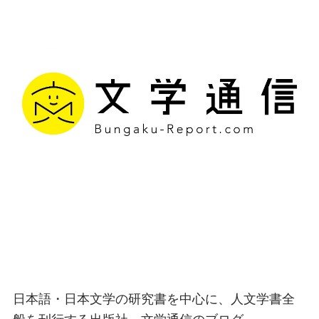
文学通信｜多様な情報を
つなげ、多くの「問い」
を世に生み出す出版社
日本語・日本文学の研究書を中心に、人文学書全
般を刊行する出版社、文学通信のブログ。