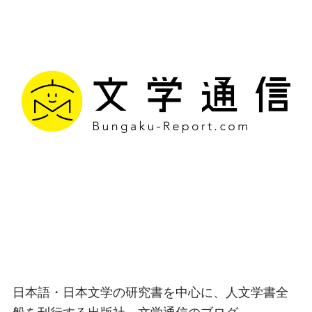
文学通信｜多様な情報を
つなげ、多くの「問い」
を世に生み出す出版社
日本語・日本文学の研究書を中心に、人文学書全
般を刊行する出版社、文学通信のブログ。