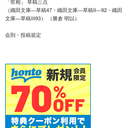
「世相」 草稿三点
（織田文庫―草稿47・織田文庫―草稿II―92・織田
文庫―草稿III93） （勝倉 明以）
会則・投稿規定