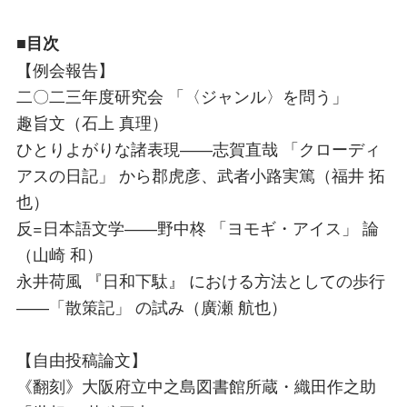
■目次
【例会報告】
二〇二三年度研究会 「〈ジャンル〉を問う」
趣旨文（石上 真理）
ひとりよがりな諸表現――志賀直哉 「クローディ
アスの日記」 から郡虎彦、武者小路実篤（福井 拓
也）
反=日本語文学――野中柊 「ヨモギ・アイス」 論
（山崎 和）
永井荷風 『日和下駄』 における方法としての歩行
――「散策記」 の試み（廣瀬 航也）
【自由投稿論文】
《翻刻》大阪府立中之島図書館所蔵・織田作之助