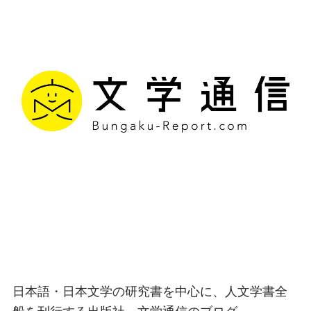
文学通信｜多様な情報を
つなげ、多くの「問い」
を世に生み出す出版社
日本語・日本文学の研究書を中心に、人文学書全
般を刊行する出版社、文学通信のブログ。