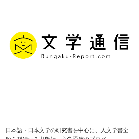
文学通信｜多様な情報を
つなげ、多くの「問い」
を世に生み出す出版社
日本語・日本文学の研究書を中心に、人文学書全
般を刊行する出版社、文学通信のブログ。