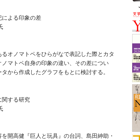
記による印象の差
氏
あるオノマトペをひらがなで表記した際とカタ
オノマトペ自身の印象の違い、その差につい
ータから作成したグラフをもとに検討する。
に関する研究
氏
容を開高健『巨人と玩具』の台詞、島田紳助・