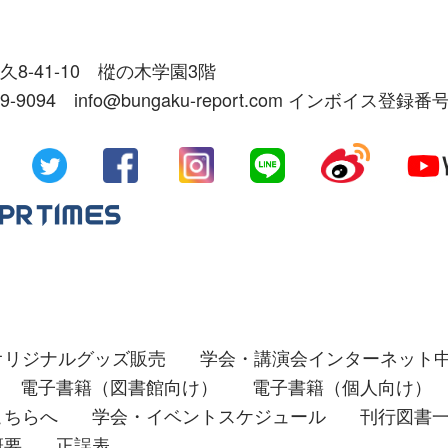
久8-41-10 樅の木学園3階
39-9094 info@bungaku-report.com インボイス登録番号
オリジナルグッズ販売
学会・講演会インターネット
電子書籍（図書館向け）
電子書籍（個人向け）
こちらへ
学会・イベントスケジュール
刊行図書
概要
正誤表