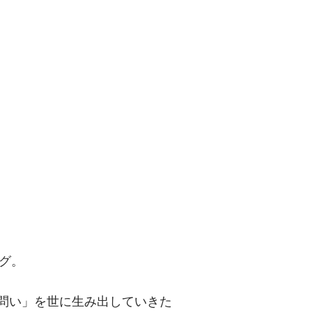
問い」を世に
グ。
「問い」を世に生み出していきた