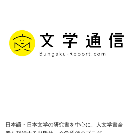
文学通信｜多様な情報を
つなげ、多くの「問い」
を世に生み出す出版社
日本語・日本文学の研究書を中心に、人文学書全
般を刊行する出版社、文学通信のブログ。