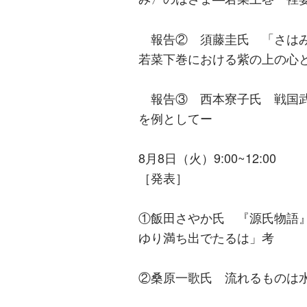
報告② 須藤圭氏 「さはみ
若菜下巻における紫の上の心
報告③ 西本寮子氏 戦国武
を例としてー
8月8日（火）9:00~12:00
［発表］
①飯田さやか氏 『源氏物語
ゆり満ち出でたるは」考
②桑原一歌氏 流れるものは