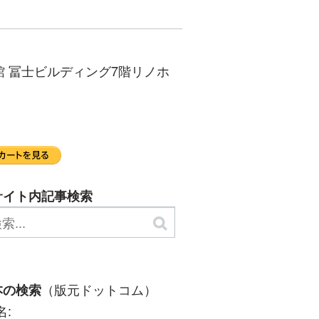
別館 冨士ビルディング7階リノホ
サイト内記事検索
（版元ドットコム）
本の検索
名: