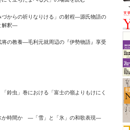
づからの祈りなりける」の射程―源氏物語の
と解釈―
将の教養―毛利元就周辺の『伊勢物語』享受
』「鈴虫」巻における「富士の嶺よりもけにく
水か時間か ―「雪」と「氷」の和歌表現―