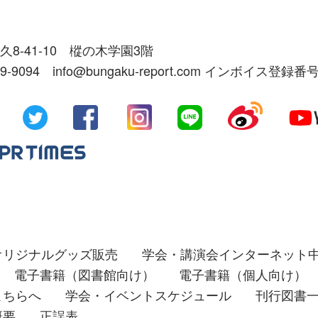
久8-41-10 樅の木学園3階
39-9094 info@bungaku-report.com インボイス登録番号
オリジナルグッズ販売
学会・講演会インターネット
電子書籍（図書館向け）
電子書籍（個人向け）
こちらへ
学会・イベントスケジュール
刊行図書
概要
正誤表