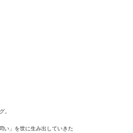
問い」を世に
グ。
「問い」を世に生み出していきた