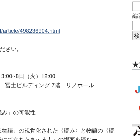
編
t/article/498236904.html
ください。
★
:00~8日（火）12:00
館 冨士ビルディング 7階 リノホール
読み」の可能性
物語』の視覚化された〈読み〉と物語の〈読
姿にて立ちたまへる人」の場面を読むー