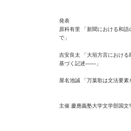
発表
原科有里 「新聞における和
で」
吉安良太 「大垣方言におけ
基づく記述――」
屋名池誠 「万葉歌は文法要素
主催 慶應義塾大学文学部国文