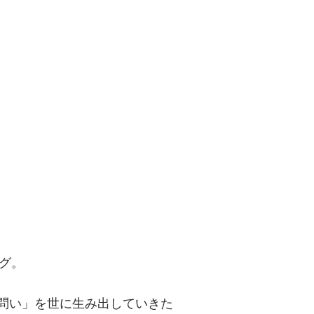
問い」を世に
グ。
「問い」を世に生み出していきた