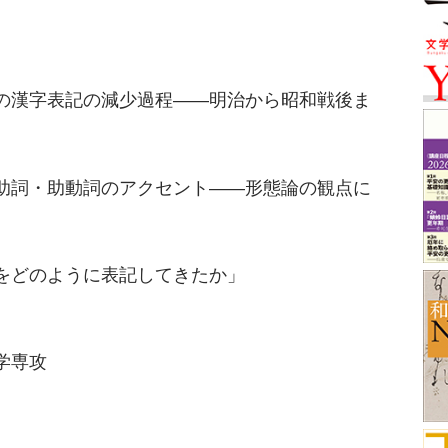
語の漢字表記の減少過程――明治から昭和戦後ま
る助詞・助動詞のアクセント――形態論の観点に
をどのように表記してきたか」
学専攻