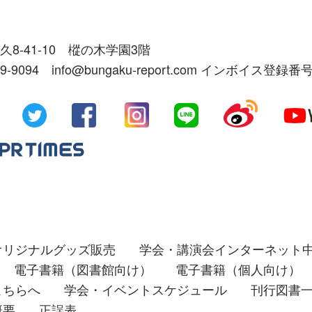
久8-41-10 樅の木学園3階
39-9094 info@bungaku-report.com インボイス登録番号
オリジナルグッズ販売
学会・講演会インターネット
電子書籍（図書館向け）
電子書籍（個人向け）
こちらへ
学会・イベントスケジュール
刊行図書
概要
正誤表