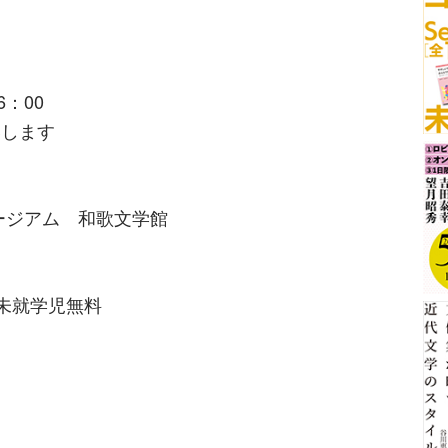
6：00
いします
ージアム 和歌文学館
、未就学児無料