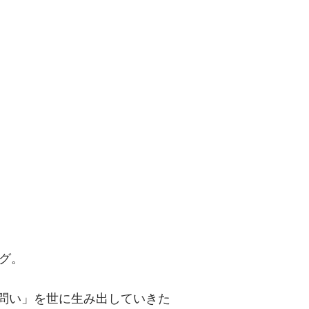
問い」を世に
グ。
「問い」を世に生み出していきた