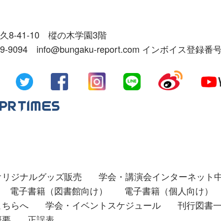
久8-41-10 樅の木学園3階
39-9094 info@bungaku-report.com インボイス登録番号
オリジナルグッズ販売
学会・講演会インターネット
電子書籍（図書館向け）
電子書籍（個人向け）
こちらへ
学会・イベントスケジュール
刊行図書
概要
正誤表