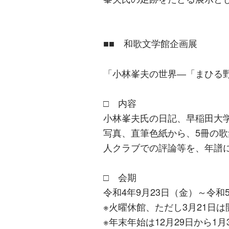
■■ 和歌文学館企画展
「小林峯夫の世界―「まひる
□ 内容
小林峯夫氏の日記、早稲田大
写真、直筆色紙から、5冊の
人クラブでの評論等を、年譜
□ 会期
令和4年9月23日（金）～令和
※火曜休館、ただし3月21日は
※年末年始は12月29日から1