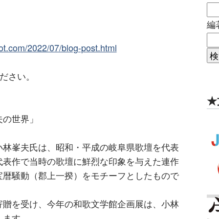
編
pot.com/2022/07/blog-post.html
ください。
★
夫の世界」
小林峯夫氏は、昭和・平成の岐阜県歌壇を代表
代表作で当時の歌壇に鮮烈な印象を与えた連作
宝暦騒動（郡上一揆）をモチーフとしたもので
寄贈を受け、今年の和歌文学館企画展は、小林
します。