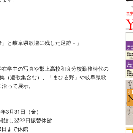
野」と岐阜県歌壇に残した足跡－」
学在学中の写真や郡上高校和良分校勤務時代の
歌集（遺歌集含む）、「まひる野」や岐阜県歌
に沿って展示。
5年3月31日（金）
開館し翌22日振替休館
月3日まで休館