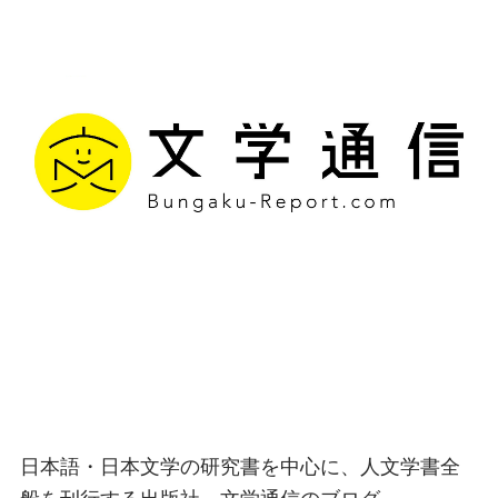
文学通信｜多様な情報を
つなげ、多くの「問い」
を世に生み出す出版社
日本語・日本文学の研究書を中心に、人文学書全
般を刊行する出版社、文学通信のブログ。