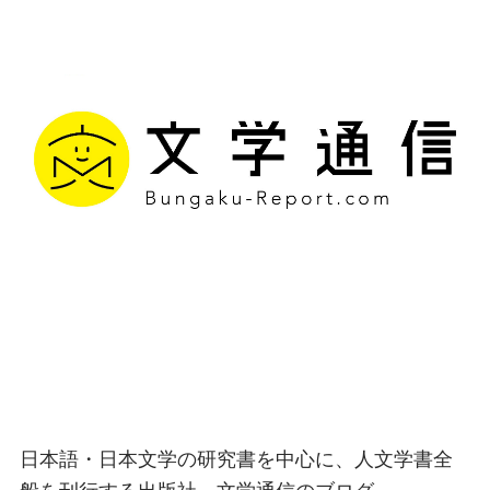
文学通信｜多様な情報を
つなげ、多くの「問い」
を世に生み出す出版社
日本語・日本文学の研究書を中心に、人文学書全
般を刊行する出版社、文学通信のブログ。