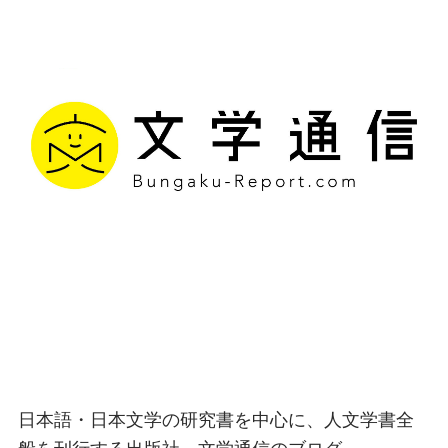
文学通信｜多様な情報を
つなげ、多くの「問い」
を世に生み出す出版社
日本語・日本文学の研究書を中心に、人文学書全
般を刊行する出版社、文学通信のブログ。