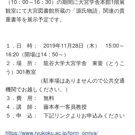
（10：00～16：30）の期間に大宮学舎本館1階展
観室にて大宮図書館所蔵の「源氏物語」関連の貴
重書等を展示予定です。
１．日 時： 2019年11月28日（木） 15:00～
16:20（開場は14：50～）
２．場 所： 龍谷大学大宮学舎 東黌（とうこ
う）301教室
（駐車場はありませんので公共交通
機関でお越しください。）
３．費 用： 無料
４．講 師： 藤本孝一客員教授
５．申 込： 下記リンクよりお申込みください
https://www.ryukoku.ac.jp/form_omiya/