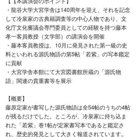
【【本講演会のポイント】
・龍谷大学大宮学舎は140周年を迎え、それを記念
して冷泉家の古典籍調査等の中心人物であり、文
化庁文化審議会専門委員としての経験を持つ藤本
孝一客員教授（文学部）の講演会を開催
・藤本客員教授は、10月に発見された第一級の史
料といわれる源氏物語の第5帖「若紫」の写本鑑定
に貢献
・大宮学舎本館にて大宮図書館所蔵の「源氏物
語」関連の貴重書等を展示
【概要】
藤原定家が書写した源氏物語は全54帖のうちの4帖
が残るだけでした。ところが、冷泉家に持ち込ま
れた「若紫」巻1帖が定家書写本であると鑑定さ
れ、歴史的発見として大きく報道されています。