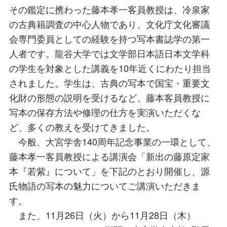
その鑑定に携わった藤本孝一客員教授は、冷泉家
の古典籍調査の中心人物であり、文化庁文化審議
会専門委員としての経験を持つ写本書誌学の第一
人者です。龍谷大学では文学部日本語日本文学科
の学生を対象とした講義を10年近くにわたり担当
されました。学生は、古典の写本で国宝・重要文
化財の形態の説明を受けるなど、藤本客員教授に
写本の保存方法や修理の仕方を実演いただくな
ど、多くの教えを受けてきました。
今般、大宮学舎140周年記念事業の一環として、
藤本孝一客員教授による講演会「新出の藤原定家
本『若紫』について」を下記のとおり開催し、源
氏物語の写本の魅力についてご講演いただきま
す。
また、11月26日（火）から11月28日（木）