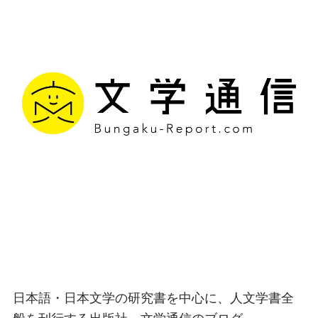
文学通信｜多様な情報を
つなげ、多くの「問い」
を世に生み出す出版社
日本語・日本文学の研究書を中心に、人文学書全
般を刊行する出版社、文学通信のブログ。