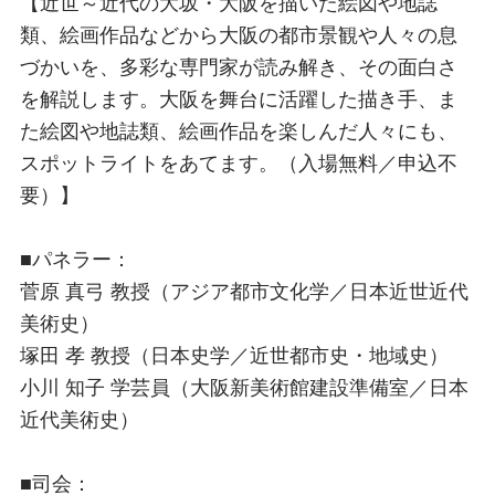
【近世～近代の大坂・大阪を描いた絵図や地誌
類、絵画作品などから大阪の都市景観や人々の息
づかいを、多彩な専門家が読み解き、その面白さ
を解説します。大阪を舞台に活躍した描き手、ま
た絵図や地誌類、絵画作品を楽しんだ人々にも、
スポットライトをあてます。（入場無料／申込不
要）】
■パネラー：
菅原 真弓 教授（アジア都市文化学／日本近世近代
美術史）
塚田 孝 教授（日本史学／近世都市史・地域史）
小川 知子 学芸員（大阪新美術館建設準備室／日本
近代美術史）
■司会：