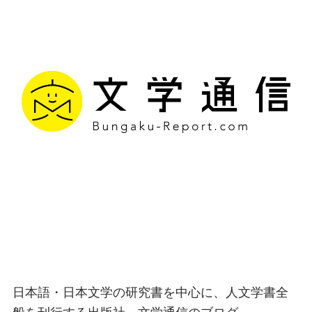
文学通信｜多様な情報を
つなげ、多くの「問い」
を世に生み出す出版社
日本語・日本文学の研究書を中心に、人文学書全
般を刊行する出版社、文学通信のブログ。