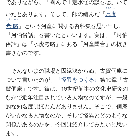
でありながら、「喜んで
山
魅
水怪
の談を聴」いて
すい
こ
いたとあります。そして、師の編んだ『
水
虎
こうりゃく
考略
』という河童に関する資料集を思い出し、
『河伯俗話』を書いたといいます。実は、『河伯
俗話』は『水虎考略』にある「河童聞合」の抜き
書きなのです。
そんないまの職場と因縁浅からぬ、古賀侗庵に
ついて書いたのが、
『怪異をつくる』
第10章「古
賀侗庵」です。彼は、19世紀前半の文化史研究の
なかで近年注目されている人物なのですが、一般
的な知名度はほとんどありません。そこで、侗庵
がいかなる人物なのか、そして怪異とどのような
関係があるのかを、今回は紹介してみたいと思い
ます。