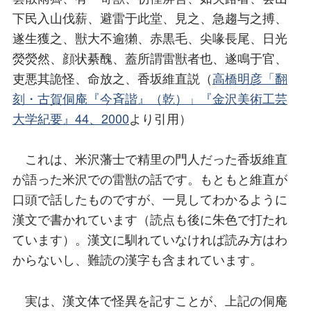
下民入山伐薪、避雷于此堂、見之、急趨与之搏、
遂生獲之、獣大不逾獺、赤黒毛、尖喙長尾、日光
熒熒然、顔状綦醜、蓋所謂雷獣者也、遂鳴于官、
吏悪其詭怪、命放之、香坂維直説（
高橋明彦「翻
刻・古賀侗庵『今斉諧』（乾）」『金沢美術工芸
大学紀要』44、2000
より引用）
これは、米沢藩士で精里の門人だった香坂維直
が語った米沢での雷獣の話です。もともと維直が
口頭で話したものですが、一見してわかるように
漢文で書かれています（読点も後に朱色で打たれ
ています）。漢文に馴れていなければ読み方はわ
からないし、難読の漢字も含まれています。
実は、漢文体で怪異を記すことが、上記の侗庵