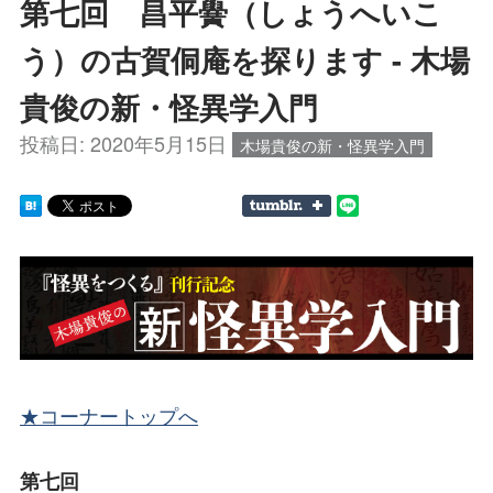
第七回 昌平黌（しょうへいこ
う）の古賀侗庵を探ります - 木場
貴俊の新・怪異学入門
投稿日:
2020年5月15日
木場貴俊の新・怪異学入門
★コーナートップへ
第七回