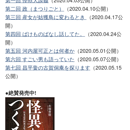
第一回 怪獣大談義
（2020.04.03公開）
第二回 政（まつりごと）
（2020.04.10公開）
第三回 産女が姑獲鳥に変わるとき
（2020.04.17公
開）
第四回 ばけものばなし話してた。
（2020.04.24公
開）
第五回 河内屋可正とは何者か
（2020.05.01公開）
第六回 すごい男も語っていた
（2020.05.07公開）
第七回 昌平黌の古賀侗庵を探ります
（2020.05.15
公開）
●絶賛発売中!