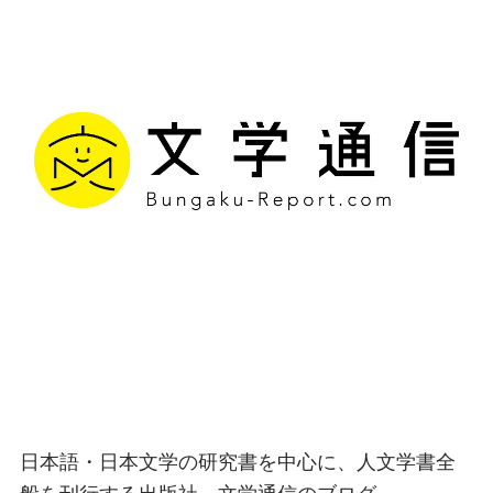
文学通信｜多様な情報を
つなげ、多くの「問い」
を世に生み出す出版社
日本語・日本文学の研究書を中心に、人文学書全
般を刊行する出版社、文学通信のブログ。