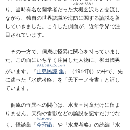
おおつき
げんたく
り、当時有名な蘭学者だった
大槻
玄沢
らと交流し
ながら、独自の世界認識や海防に関する論説を著
していきました。こうした側面が、近年学界で注
目されています。
その一方で、侗庵は怪異に関心を持っていまし
た。この面にいち早く注目した人物に、柳田國男
さんとう
みんだん
しゅう
がいます。『
山島
民譚
集
』（1914刊）の中で、先
に述べた『水虎考略』を「天下一ノ奇書」と評し
ています。
侗庵の怪異への関心は、水虎＝河童だけに留ま
りません。天狗や雷獣などの論説を記すだけでな
きんせいかい
く、怪談集『
今斉諧
』や『水虎考略』の続編『水