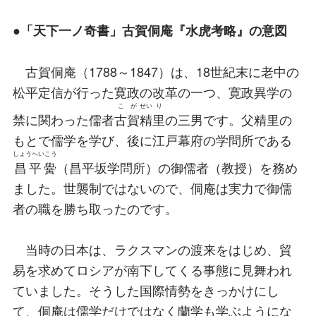
●「天下一ノ奇書」古賀侗庵『水虎考略』の意図
古賀侗庵（1788～1847）は、18世紀末に老中の
松平定信が行った寛政の改革の一つ、寛政異学の
こが
せい
り
禁に関わった儒者
古賀
精
里
の三男です。父精里の
もとで儒学を学び、後に江戸幕府の学問所である
しょうへいこう
昌平黌
（昌平坂学問所）の御儒者（教授）を務め
ました。世襲制ではないので、侗庵は実力で御儒
者の職を勝ち取ったのです。
当時の日本は、ラクスマンの渡来をはじめ、貿
易を求めてロシアが南下してくる事態に見舞われ
ていました。そうした国際情勢をきっかけにし
て、侗庵は儒学だけではなく蘭学も学ぶようにな