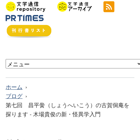
ホーム
ブログ
第七回 昌平黌（しょうへいこう）の古賀侗庵を
探ります - 木場貴俊の新・怪異学入門