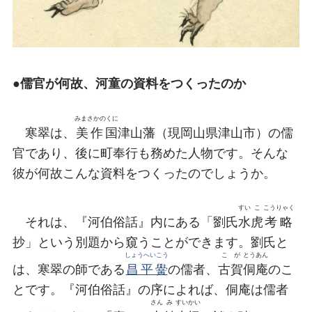
●儒官が何故、河童の資料をつくったのか
みまさかのくに
寒翠は、
美作国
津山藩（現岡山県津山市）の儒
官であり、後に町奉行も務めた人物です。そんな
彼が何故こんな資料をつくったのでしょうか。
すい
こ
こうりゃく
それは、『河伯俗話』内にある「劉氏
水
虎
考略
抄」という別題から窺うことができます。劉氏と
しょうへいこう
こが
とうあん
は、寒翠の師である
昌平黌
の儒者、
古賀
侗庵
のこ
とです。『河伯俗話』の序によれば、侗庵は儒者
さん
み
すいかい