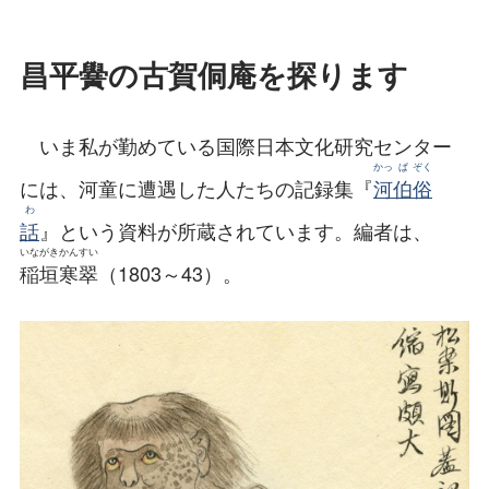
昌平黌の古賀侗庵を探ります
いま私が勤めている国際日本文化研究センター
かっ
ぱ
ぞく
には、河童に遭遇した人たちの記録集『
河
伯
俗
わ
話
』という資料が所蔵されています。編者は、
いながき
かんすい
稲垣
寒翠
（1803～43）。