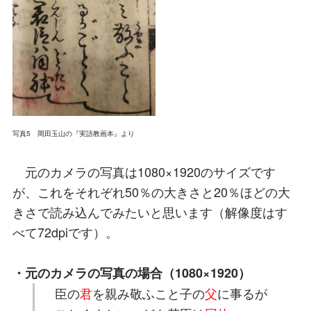
写真5 岡田玉山の『実語教画本』より
元のカメラの写真は1080×1920のサイズです
が、これをそれぞれ50％の大きさと20％ほどの大
きさで読み込んでみたいと思います（解像度はす
べて72dpiです）。
・元のカメラの写真の場合（1080×1920）
臣の
君
を親み敬ふこと子の
父
に事るが