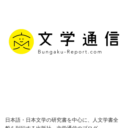
文学通信｜多様な情報を
つなげ、多くの「問い」
を世に生み出す出版社
日本語・日本文学の研究書を中心に、人文学書全
般を刊行する出版社、文学通信のブログ。