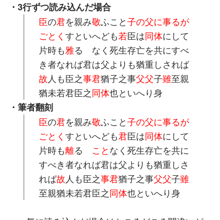
・3行ずつ読み込んだ場合
臣
の
君
を親み
敬
ふこと
子の父に事るが
ごとく
すといへども
若
臣は
同体
にして
片時も
雅
るゝなく死生存亡を共にすべ
き者なれば君は父よりも猶重しされば
故
人も臣之
事君
猶子之事
父父
子
雖
至親
猶未若君臣之
同体
也といへり身
・筆者翻刻
臣
の
君
を親み
敬
ふこと
子の父に事るが
ごとく
すといへども
君
臣は
同体
にして
片時も
離
るゝ
こと
なく死生存亡を共に
すべき者なれば君は父よりも猶重しさ
れば
故
人も臣之
事君
猶子之事
父父
子
雖
至親猶未若君臣之
同体
也といへり身