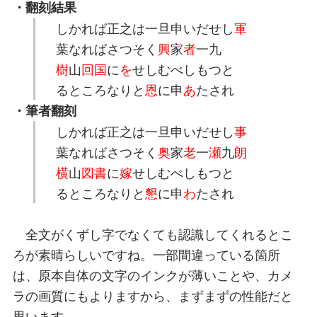
・翻刻結果
しかれば正之は一旦申いだせし
軍
葉なればさつそく
興
家
者
一九
樹
山
回国
に
を
せしむべしもつと
るところなりと
恩
に申
あ
たされ
・筆者翻刻
しかれば正之は一旦申いだせし
事
葉なればさつそく
奥
家
老
一
瀬
九
朗
横
山
図書
に
嫁
せしむべしもつと
るところなりと
懇
に申
わ
たされ
全文がくずし字でなくても認識してくれるとこ
ろが素晴らしいですね。一部間違っている箇所
は、原本自体の文字のインクが薄いことや、カメ
ラの画質にもよりますから、まずまずの性能だと
思います。