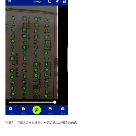
写真7 『実説名画血達磨』を読み込んだ場合の画面