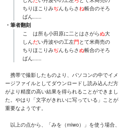
ちりほこりみ
ぢ
んもらさ
ね
帳合のそろ
ばん......
・筆者翻刻
こゝは所も小田原に二とはさがら
ぬ
大
しん
だ
い丹波やの工左
門
とて米商売の
ちりほこりみ
ぢ
んもらさ
ぬ
帳合のそろ
ばん......
携帯で撮影したものより、パソコンの中でイメ
ージファイルとしてダウンロードし読み込んだ方
がより精度の高い結果を得られることができまし
た。やはり「文字がきれいに写っている」ことが
重要なようです。
以上の点から、「みを（miwo）」を使う場合、