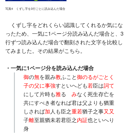
写真4 くずし字を3行ごとに読み込んだ場合
くずし字をどれくらい認識してくれるか気にな
ったため、一気に1ページ分読み込んだ場合と、3
行ずつ読み込んだ場合で翻刻された文字を比較し
てみました。その結果がこちら。
・一気に1ページ分を読み込んだ場合
御
の
無
を親み
教
ふこと
御のるがごとく
子の父に事強
すといへども
若
臣は
詞て
にして片時も
雅
るゝ
み
なく死生存亡を
共にすべき者なれば君は父よりも猶重
しされば
加
人も臣之
重若
猶子之事
又又
子
離
至親猶未若君臣之
内証
也といへり
身