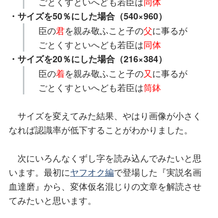
ごとくすといへども若臣は
同体
・サイズを50％にした場合（540×960）
臣の
君
を親み敬ふこと子の
父
に事るが
ごとくすといへども若臣は
同体
・サイズを20％にした場合（216×384）
臣の
着
を親み敬ふこと子の
又
に事るが
ごとくすといへども若臣は
筒鉢
サイズを変えてみた結果、やはり画像が小さく
なれば認識率が低下することがわかりました。
次にいろんなくずし字を読み込んでみたいと思
います。最初に
ヤフオク編
で登場した『実説名画
血達磨』から、変体仮名混じりの文章を解読させ
てみたいと思います。