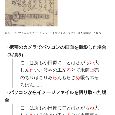
写真9 パソコンからスクリーンショットを撮りイメージファイルを切り取った場合
・携帯のカメラでパソコンの画面を撮影した場合
（写真8）
こゝは所も小田原に二とはさがら
い
大
しん
た
い丹波やの工左
ろ
とて米商
上
売
のちりほこりみ
ら
んもらさ
ぬ
帳合のそ
ろばん......
・パソコンからイメージファイルを切り取った場
合
こゝは所も小田原に二とはさがら
ね
大
しん
た
い丹波やの工左
ろ
とて米商売の