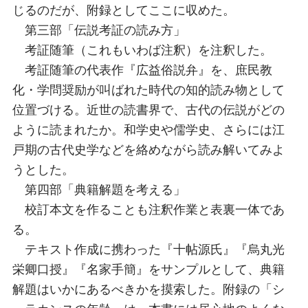
じるのだが、附録としてここに収めた。
第三部「伝説考証の読み方」
考証随筆（これもいわば注釈）を注釈した。
考証随筆の代表作『広益俗説弁』を、庶民教
化・学問奨励が叫ばれた時代の知的読み物として
位置づける。近世の読書界で、古代の伝説がどの
ように読まれたか。和学史や儒学史、さらには江
戸期の古代史学などを絡めながら読み解いてみよ
うとした。
第四部「典籍解題を考える」
校訂本文を作ることも注釈作業と表裏一体であ
る。
テキスト作成に携わった『十帖源氏』『烏丸光
栄卿口授』『名家手簡』をサンプルとして、典籍
解題はいかにあるべきかを摸索した。附録の「シ