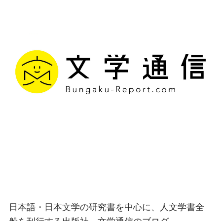
文学通信｜多様な情報を
つなげ、多くの「問い」
を世に生み出す出版社
日本語・日本文学の研究書を中心に、人文学書全
般を刊行する出版社、文学通信のブログ。