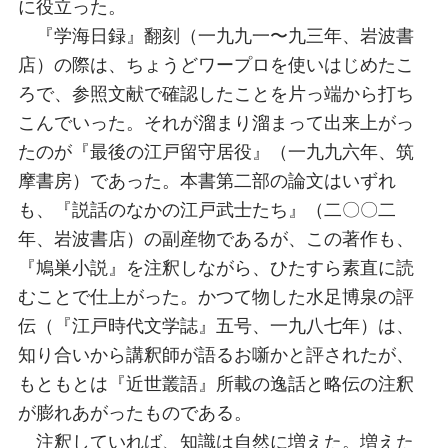
に役立った。
『学海日録』翻刻（一九九一〜九三年、岩波書
店）の際は、ちょうどワープロを使いはじめたこ
ろで、参照文献で確認したことを片っ端から打ち
こんでいった。それが溜まり溜まって出来上がっ
たのが『最後の江戸留守居役』（一九九六年、筑
摩書房）であった。本書第二部の論文はいずれ
も、『説話のなかの江戸武士たち』（二〇〇二
年、岩波書店）の副産物であるが、この著作も、
『鳩巣小説』を注釈しながら、ひたすら素直に読
むことで仕上がった。かつて物した水足博泉の評
伝（『江戸時代文学誌』五号、一九八七年）は、
知り合いから講釈師が語るお噺かと評されたが、
もともとは『近世叢語』所載の逸話と略伝の注釈
が膨れあがったものである。
注釈していれば、知識は自然に増えた。増えた