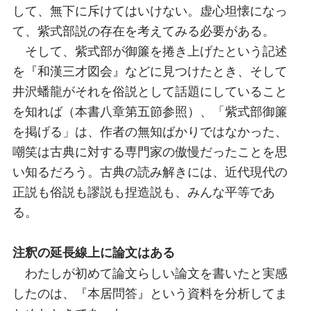
して、無下に斥けてはいけない。虚心坦懐になっ
て、紫式部説の存在を考えてみる必要がある。
そして、紫式部が御簾を捲き上げたという記述
を『和漢三才図会』などに見つけたとき、そして
井沢蟠龍がそれを俗説として話題にしていること
を知れば（本書八章第五節参照）、「紫式部御簾
を掲げる」は、作者の無知ばかりではなかった、
嘲笑は古典に対する専門家の傲慢だったことを思
い知るだろう。古典の読み解きには、近代現代の
正説も俗説も謬説も捏造説も、みんな平等であ
る。
注釈の延長線上に論文はある
わたしが初めて論文らしい論文を書いたと実感
したのは、『本居問答』という資料を分析してま