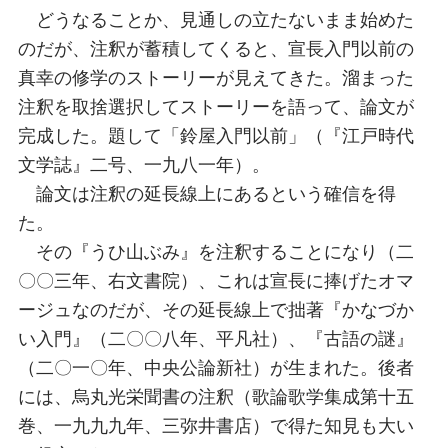
どうなることか、見通しの立たないまま始めた
のだが、注釈が蓄積してくると、宣長入門以前の
真幸の修学のストーリーが見えてきた。溜まった
注釈を取捨選択してストーリーを語って、論文が
完成した。題して「鈴屋入門以前」（『江戸時代
文学誌』二号、一九八一年）。
論文は注釈の延長線上にあるという確信を得
た。
その『うひ山ぶみ』を注釈することになり（二
〇〇三年、右文書院）、これは宣長に捧げたオマ
ージュなのだが、その延長線上で拙著『かなづか
い入門』（二〇〇八年、平凡社）、『古語の謎』
（二〇一〇年、中央公論新社）が生まれた。後者
には、烏丸光栄聞書の注釈（歌論歌学集成第十五
巻、一九九九年、三弥井書店）で得た知見も大い