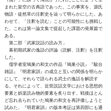
まれた架空の古典語であった。この事実を、源氏
物語・徒然草の注釈史を辿って明らかにした。あ
わせて、「注釈を読む」ことの可能性にも挑戦し
た。これは第一論文集で提起した課題の発展篇で
ある。
第二部「武家説話の読み方」
幕初期武家の逸話の評論（読解、注釈）を注釈
した。
儒学者室鳩巣の和文の作品『鳩巣小説』『駿台
雑話』『明君家訓』の成立と互いの関係を明らか
にして、それらで語られる武士の逸話を解読す
る。それによって、近世説話文学における思想的
要素と娯楽読み物的要素を炙り出す。戦後ほとん
ど忘れ去られていた鳩巣の和文を再評価しようと
試みた。『明君家訓』の版本考証は第四部にも通