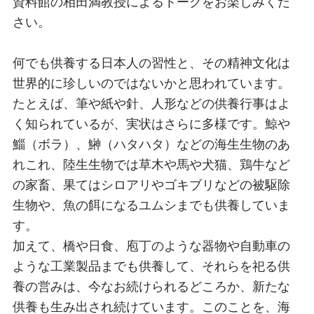
資料館の相田満教授によるトークをお楽しみくだ
さい。
何でも供養する日本人の習性と、その精神文化は
世界的に珍しいのではないかと思われています。
たとえば、筆や紙や針、人形などの供養行事はよ
く知られているが、実状はさらに多様です。鯨や
鯔（ボラ）、鰰（ハタハタ）などの海生生物のあ
れこれ、陸生生物では草木や馬や犬猫、鶏牛など
の家畜、果てはシロアリやゴキブリなどの被駆除
生物や、魚の餌になるユムシまでも供養していま
す。
加えて、橋や日食、庖丁のような器物や自動車の
ような工業製品までも供養して、それらを祀る供
養の営みは、今なお続けられるどころか、新たな
供養も生み出され続けています。このことを、海