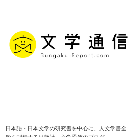
文学通信｜多様な情報を
つなげ、多くの「問い」
を世に生み出す出版社
日本語・日本文学の研究書を中心に、人文学書全
般を刊行する出版社、文学通信のブログ。