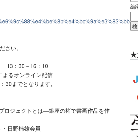
編
.ne.jp/%e6%9c%88%e4%be%8b%e4%bc%9a%e3%83%bb
ください。
★
 13：30～16：10
mによるオンライン配信
4：30までとなります。
和紙プロジェクトとは―銀座の楮で書画作品を作
ト・日野楠雄会員