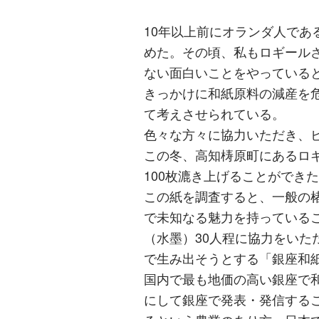
10年以上前にオランダ人であ
めた。その頃、私もロギール
ない面白いことをやっている
きっかけに和紙原料の減産を
て考えさせられている。
色々な方々に協力いただき、
この冬、高知梼原町にあるロギー
100枚漉き上げることができた
この紙を調査すると、一般の
で未知なる魅力を持っている
（水墨）30人程に協力をいた
で生み出そうとする「銀座和
国内で最も地価の高い銀座で
にして銀座で発表・発信する