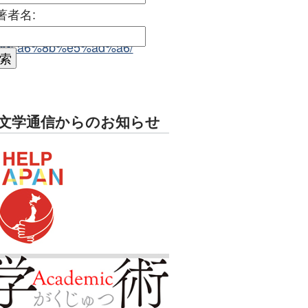
著者名:
%e8%a6%8b%e5%ad%a6/
文学通信からのお知らせ