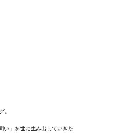
問い」を世に
グ。
「問い」を世に生み出していきた