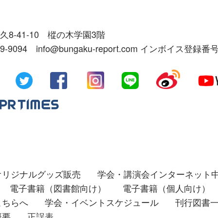
久8-41-10 樅の木学園3階
39-9094 info@bungaku-report.com インボイス登録番号
オリジナルグッズ販売
学会・講演会インターネット
電子書籍（図書館向け）
電子書籍（個人向け）
こちらへ
学会・イベントスケジュール
刊行図書
概要
正誤表