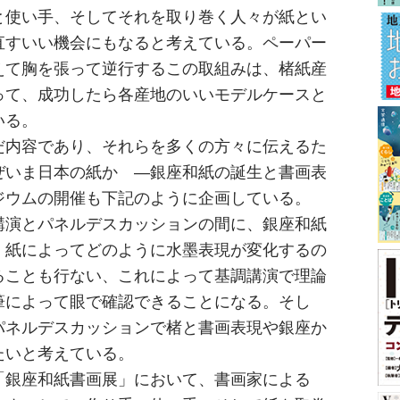
と使い手、そしてそれを取り巻く人々が紙とい
直すいい機会にもなると考えている。ペーパー
えて胸を張って逆行するこの取組みは、楮紙産
って、成功したら各産地のいいモデルケースと
いる。
だ内容であり、それらを多くの方々に伝えるた
ぜいま日本の紙か ―銀座和紙の誕生と書画表
ジウムの開催も下記のように企画している。
講演とパネルデスカッションの間に、銀座和紙
、紙によってどのように水墨表現が変化するの
ることも行ない、これによって基調講演で理論
筆によって眼で確認できることになる。そし
パネルデスカッションで楮と書画表現や銀座か
たいと考えている。
「銀座和紙書画展」において、書画家による