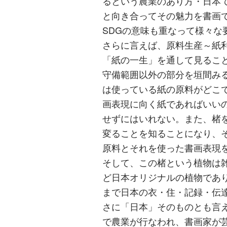
るという農業のあり方・日本
と向き合ってその魅力を書画
SDGの意味も重なって様々な
さらに言えば、原料生産～紙
「紙の一生」を通して見るこ
守備範囲以外の部分を垣間み
は使っている紙の原料がどこ
画表現に向く紙であればいい
せずにはいれない。また、楮
変ることを知ることになり、
原料とそれを使った書画表現
そして、この楮という植物は
ど日本オリジナルの植物であ
まで日本の衣・住・記録・伝
さに「日本」そのものとも言
で農業が行なわれ、書画家が