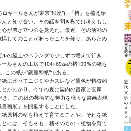
るロギールさんが東京"銀座"に「楮」を植え始
さんと知り合い、その話を聞き私では考えもし
と心が沸き立つのを覚えた。最近、その活動の
危惧してのことがあったことを知り、あらため
ビルの屋上やベランダで少しずつ増えて行き、
ルさんの工房で104×69㎝の楮100％の紙を
。この紙が"銀座和紙"である。
楮紙に比べてニジミやカスレなど墨色が特徴的
ことがわかり、今年の夏に国内の書家と画家
だき、この紙の芸術的な魅力を様々な書画表現
紙書画展」を開催することにした。
和紙原料の楮を植えて育てることや、それを紙
ことには、そもそも、楮そのもの・植物を育て