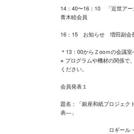
14：40〜16：10 「
青木睦会員
16：15 お知らせ 増田副
＊13：00からＺooｍの会議
※ プログラムや機材の関係で
ください。
会員発表１
題名：「銀座和紙プロジェク
表―」
ロギール・アウテンボ