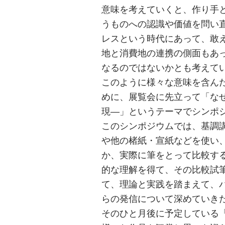
意味を考えていくと、作り手
うものへの認識や価値を問い
レスという時代にあって、敢
地と消費地の連携の側面もあ
なるのではないかとも考えて
このように様々な意味を含ん
めに、展覧会に先立って「な
現―」というテーマでシンポ
このシンポジウムでは、基調
や他の楮紙・宣紙などを使い
か、実際に筆をとって比較す
的な理解を得て、その比較試
て、理論と実践を踏まえて、
らの発信について深めていき
そのひと月後に予定している