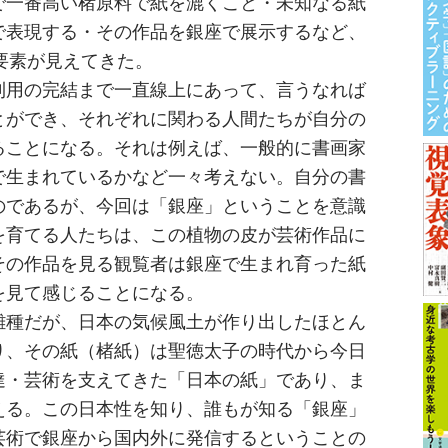
で一番高い楮原料で紙を漉くこと・未知なる紙
で表現する・その作品を銀座で展示するなど、
要素が見えてきた。
利用の完結まで一直線上にあって、言うなれば
とができ、それぞれに関わる人間たちが自分の
ることになる。それは例えば、一般的に書画家
で生まれているかなど一々考えない。自分の書
のであるが、今回は「銀座」ということを意識
を育てる人たちは、この植物の皮が芸術作品に
その作品を見る観覧者は銀座で生まれ育った紙
を見て感じることになる。
雑種だが、日本の気候風土が作り出したほとん
り、その紙（楮紙）は聖徳太子の時代から今日
達・芸術を支えてきた「日本の紙」であり、ま
える。この日本性を知り、誰もが知る「銀座」
芸術で銀座から国内外に発信するということの