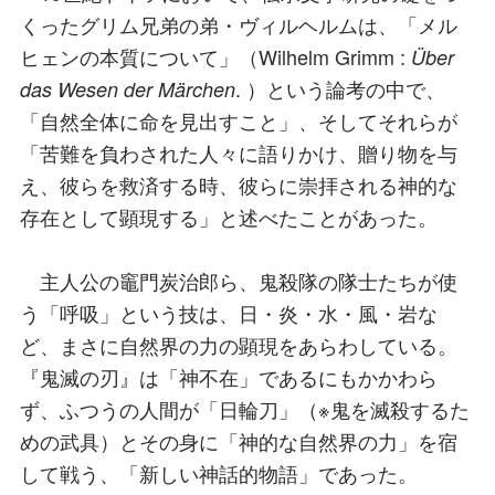
くったグリム兄弟の弟・ヴィルヘルムは、「メル
ヒェンの本質について」（Wilhelm Grimm :
Über
. ）という論考の中で、
das Wesen der Märchen
「自然全体に命を見出すこと」、そしてそれらが
「苦難を負わされた人々に語りかけ、贈り物を与
え、彼らを救済する時、彼らに崇拝される神的な
存在として顕現する」と述べたことがあった。
主人公の竈門炭治郎ら、鬼殺隊の隊士たちが使
う「呼吸」という技は、日・炎・水・風・岩な
ど、まさに自然界の力の顕現をあらわしている。
『鬼滅の刃』は「神不在」であるにもかかわら
ず、ふつうの人間が「日輪刀」（※鬼を滅殺するた
めの武具）とその身に「神的な自然界の力」を宿
して戦う、「新しい神話的物語」であった。