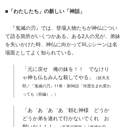
■「わたしたち」の新しい「神話」
『鬼滅の刃』では、登場人物たちが神仏につい
て語る箇所がいくつかある。ある2人の兄が、弟妹
を失いかけた時、神仏に向かって叫ぶシーンは名
場面としてよく知られている。
「元に戻せ 俺の妹を！！ でなけり
ゃ神も仏もみんな殺してやる」
（妓夫太
郎／『鬼滅の刃』11巻・第96話「何度生まれ変わ
っても（前編）」）
「あ゛あ゛あ゛あ゛頼む神様 どうか
どうか弟を連れて行かないでくれ お
願いだ！！！」
（不死川実弥／『鬼滅の刃』