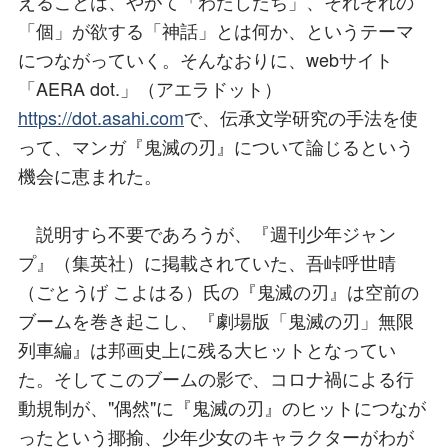
えることは、やがて「わたしたち」、それぞれの
「個」が欲する「神話」とは何か、というテーマ
につながっていく。そんなおりに、webサイト
「AERA dot.」（アエラドット）
https://dot.asahi.com
で、伝承文学研究の手法を使
って、マンガ『鬼滅の刃』について論じるという
機会に恵まれた。
説明すら不要であろうが、『週刊少年ジャン
プ』（集英社）に掲載されていた、吾峠呼世晴
（ごとうげ こよはる）氏の『鬼滅の刃』は空前の
ブームを巻き起こし、『劇場版「鬼滅の刃」無限
列車編』は邦画史上に残る大ヒットとなってい
た。そしてこのブームの影で、コロナ禍による行
動規制が、"偶然"に『鬼滅の刃』のヒットにつなが
ったという揶揄、少年少女のキャラクターがわが