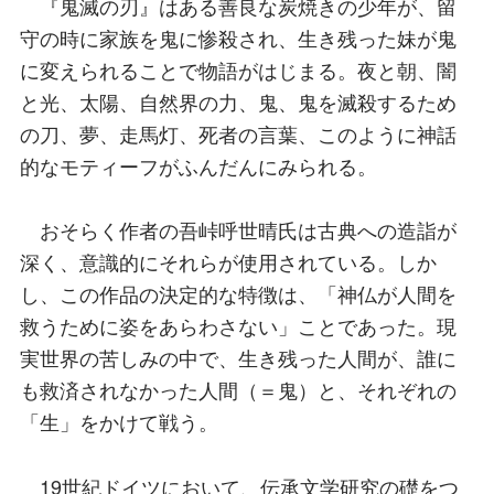
『鬼滅の刃』はある善良な炭焼きの少年が、留
守の時に家族を鬼に惨殺され、生き残った妹が鬼
に変えられることで物語がはじまる。夜と朝、闇
と光、太陽、自然界の力、鬼、鬼を滅殺するため
の刀、夢、走馬灯、死者の言葉、このように神話
的なモティーフがふんだんにみられる。
おそらく作者の吾峠呼世晴氏は古典への造詣が
深く、意識的にそれらが使用されている。しか
し、この作品の決定的な特徴は、「神仏が人間を
救うために姿をあらわさない」ことであった。現
実世界の苦しみの中で、生き残った人間が、誰に
も救済されなかった人間（＝鬼）と、それぞれの
「生」をかけて戦う。
19世紀ドイツにおいて、伝承文学研究の礎をつ