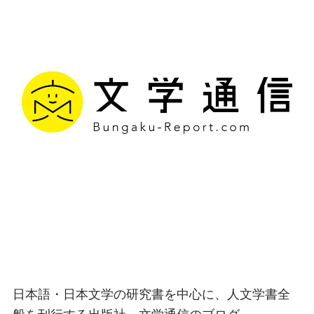
文学通信｜多様な情報を
つなげ、多くの「問い」
を世に生み出す出版社
日本語・日本文学の研究書を中心に、人文学書全
般を刊行する出版社、文学通信のブログ。