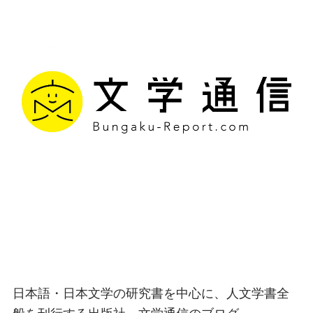
文学通信｜多様な情報を
つなげ、多くの「問い」
を世に生み出す出版社
日本語・日本文学の研究書を中心に、人文学書全
般を刊行する出版社、文学通信のブログ。