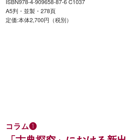
ISBN978-4-909658-87-6 C1037
A5判・並製・278頁
定価:本体2,700円（税別）
コラム❶
「古典探究」における新出