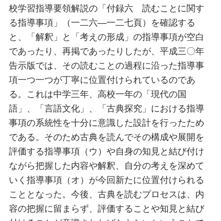
校学習指導要領解説の「付録六 読むことに関す
る指導事項」（一二六―一二七頁）を確認する
と、「解釈」と「考えの形成」の指導事項が空白
であったり、再掲であったりしたが、平成三〇年
告示版では、その読むことの過程に沿った指導事
項一つ一つが丁寧に位置付けられているのであ
る。これは中学三年、高校一年の「現代の国
語」、「言語文化」、「古典探究」における指導
事項の系統性を十分に意識した設計を行ったため
である。そのため古典を読んでその構成や展開を
評価する指導事項（ウ）や自身の知見と結び付け
ながら把握した内容や解釈、自分の考えを深めて
いく指導事項（オ）が今回新たに位置付けられる
こととなった。今後、古典を読むプロセスは、内
容の把握に留まらず、評価することや知見と結び