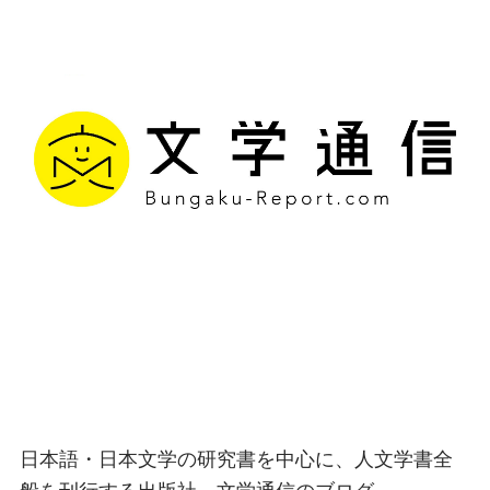
文学通信｜多様な情報を
つなげ、多くの「問い」
を世に生み出す出版社
日本語・日本文学の研究書を中心に、人文学書全
般を刊行する出版社、文学通信のブログ。