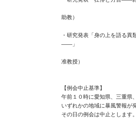
冨田 和子
助教）
・研究発表「身の上を語る異
――」
佐藤 至子 
准教授）
【例会中止基準】
午前１０時に愛知県、三重県
いずれかの地域に暴風警報が
その日の例会は中止とします