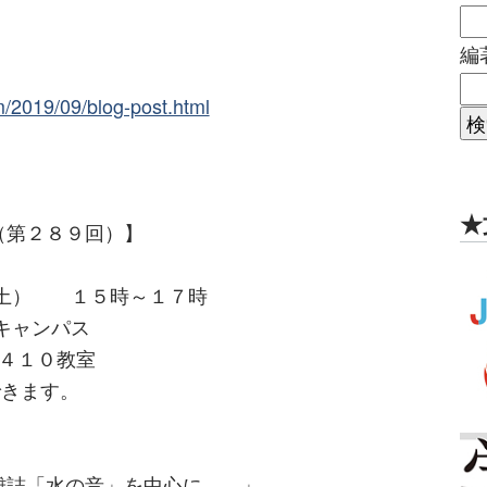
編
om/2019/09/blog-post.html
★
第２８９回）​】
（土） １５時～１７時
キャンパス
１０教室
できます。
雑誌「水の音」を中心に――」