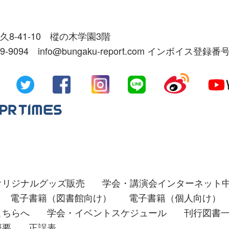
久8-41-10 樅の木学園3階
39-9094 info@bungaku-report.com インボイス登録番号
オリジナルグッズ販売
学会・講演会インターネット
電子書籍（図書館向け）
電子書籍（個人向け）
こちらへ
学会・イベントスケジュール
刊行図書
概要
正誤表