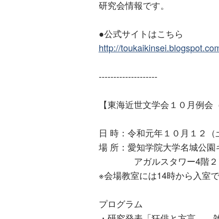
研究会情報です。
●公式サイトはこちら
http://toukaikinsei.blogspot.c
--------------------
【東海近世文学会１０月例会（
日 時：令和元年１０月１２
場 所：愛知学院大学名城公園
アガルスタワー4階２４
※会場教室には14時から入室
プログラム
・研究発表「狂俳と方言――