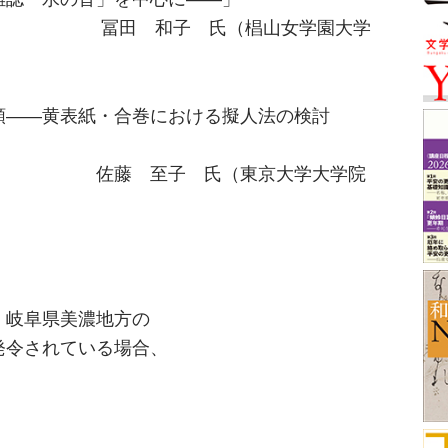
 氏（椙山女学園大学
類――黄表紙・合巻における擬人法の検討
氏（東京大学大学院
、岐阜県美濃地方の
発令されている場合、
。