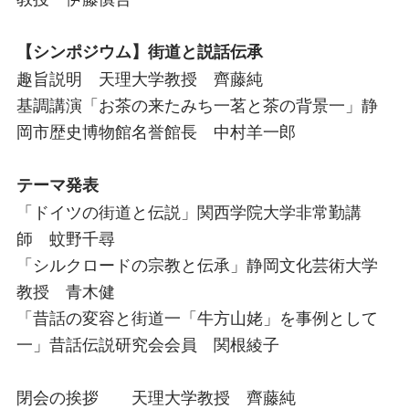
【シンポジウム】街道と説話伝承
趣旨説明 天理大学教授 齊藤純
基調講演「お茶の来たみち一茗と茶の背景一」静
岡市歴史博物館名誉館長 中村羊一郎
テーマ発表
「ドイツの街道と伝説」関西学院大学非常勤講
師 蚊野千尋
「シルクロードの宗教と伝承」静岡文化芸術大学
教授 青木健
「昔話の変容と街道一「牛方山姥」を事例として
一」昔話伝説研究会会員 関根綾子
閉会の挨拶 天理大学教授 齊藤純