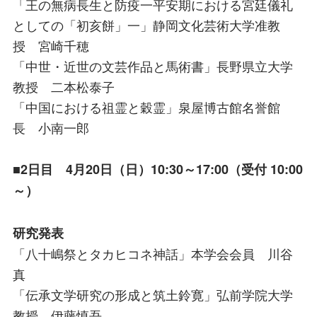
「王の無病長生と防疫一平安期における宮廷儀礼
としての「初亥餅」一」静岡文化芸術大学准教
授 宮崎千穂
「中世・近世の文芸作品と馬術書」長野県立大学
教授 二本松泰子
「中国における祖霊と穀霊」泉屋博古館名誉館
長 小南一郎
■2日目 4月20日（日）10:30～17:00（受付 10:00
～）
研究発表
「八十嶋祭とタカヒコネ神話」本学会会員 川谷
真
「伝承文学研究の形成と筑土鈴寛」弘前学院大学
教授 伊藤慎吾