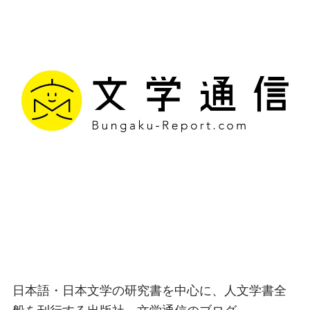
文学通信｜多様な情報を
つなげ、多くの「問い」
を世に生み出す出版社
日本語・日本文学の研究書を中心に、人文学書全
般を刊行する出版社、文学通信のブログ。