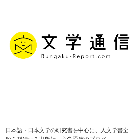
文学通信｜多様な情報を
つなげ、多くの「問い」
を世に生み出す出版社
日本語・日本文学の研究書を中心に、人文学書全
般を刊行する出版社、文学通信のブログ。