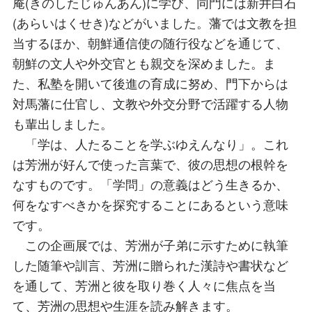
庵(きのしたじゅんあん)に学び、同門には新井白石
(あらいはくせき)などがいました。藩では文教を担
当するほか、朝鮮通信使の随行役などを通じて、
朝鮮の文人や外交官とも親交を深めました。ま
た、私塾を開いて後進の育成に努め、門下からは
対馬藩に仕官し、文教や外交分野で活躍する人物
も輩出しました。
「学は、人たることを学ぶゆえんなり」。これ
は芳洲が好んで使った言葉で、彼の思想の根幹を
なすものです。「学問」の意義はどう生きるか、
何をなすべきかを探究することにあるという意味
です。
この企画展では、芳洲が子弟に示すために執筆
した随筆や訓言、芳洲に贈られた漢詩や書状など
を通して、芳洲と彼を取り巻く人々に焦点を当
て、芳洲の思想や生涯を読み解きます。