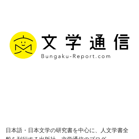
文学通信｜多様な情報を
つなげ、多くの「問い」
を世に生み出す出版社
日本語・日本文学の研究書を中心に、人文学書全
般を刊行する出版社、文学通信のブログ。